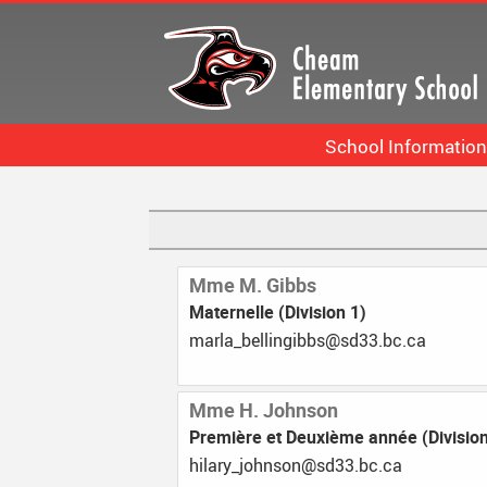
Skip
to
main
content
School Information
Bell Schedule
Staff List
Calendar
Mme M. Gibbs
Maternelle (Division 1)
School Information More
ac.cb.33ds@sbbignilleb_alram
Mme H. Johnson
Première et Deuxième année (Division
ac.cb.33ds@nosnhoj_yralih