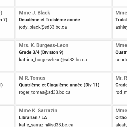
Library Resources
)
Mme J. Black
Mme 
n 7)
Deuxième et Troisième année
Trois
ac.cb.33ds@kcalb_ydoj
ac.cb
Mrs. K. Burgess-Leon
Mme 
Grade 3/4 (Division 9)
Quatr
ac.cb.33ds@noel-ssegrub_anirtak
ac.cb
M R. Tomas
Mr. R
1)
Quatrième et Cinquième année (Div 11)
Grade
ac.cb.33ds@samot_regor
ac.cb
Mme K. Sarrazin
Mme 
Librarian / LA
Orth
ac.cb.33ds@nizarras_eitak
ac.c