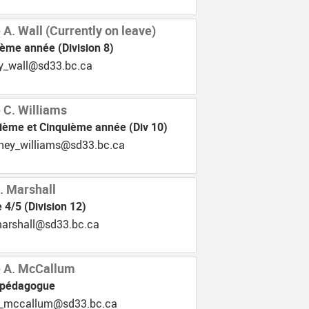
A. Wall (Currently on leave)
ième année (Division 8)
.33ds@llaw_yelhsa
C. Williams
ième et Cinquième année (Div 10)
.33ds@smailliw_yentruoc
. Marshall
 4/5 (Division 12)
.33ds@llahsram_dor
A. McCallum
opédagogue
b.33ds@mullaccm_haela