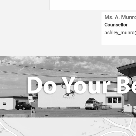
Ms. A. Munr
Counsellor
ac.cb.33ds@o