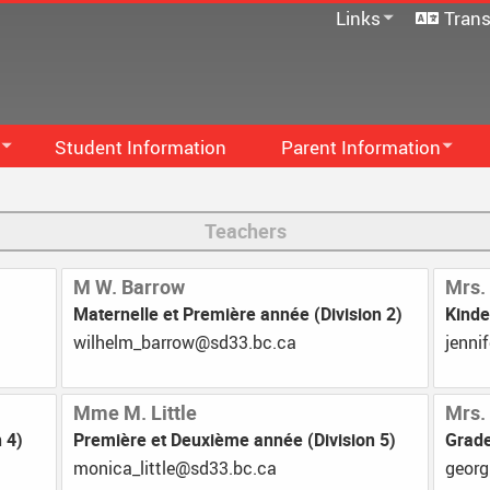
Links
Trans
SD33 Pay Online
Microsoft 365
Moodle
Follett Destiny
Student Information
Parent Information
School Directory
Family Handbook
Staff Links...
S
Teachers
PAC
M
Communication - Home And 
M
M W. Barrow
Mrs.
Maternelle et Première année (Division 2)
Kinde
...
Code Of Conduct
F
ac.cb.33ds@worrab_mlehliw
ac.cb
School Supplies
S
Newsletters
S
Mme M. Little
Mrs.
 4)
Première et Deuxième année (Division 5)
Grade
Early French Immersion
ac.cb.33ds@elttil_acinom
ac.cb
School Growth Plan