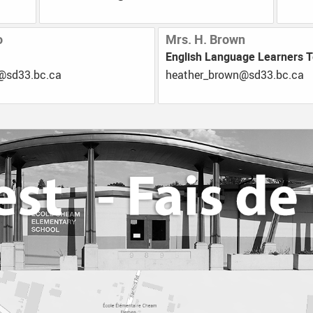
o
Mrs. H. Brown
English Language Learners 
rnum_yelhsa
ac.cb.33ds@nworb_rehtaeh