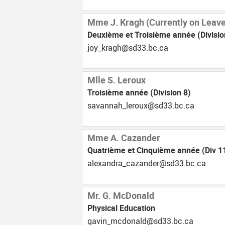
Mme J. Kragh (Currently on Leave
Deuxième et Troisième année (Divisio
ac.cb.33ds@hgark_yoj
Mlle S. Leroux
Troisième année (Division 8)
ac.cb.33ds@xuorel_hannavas
Mme A. Cazander
Quatrième et Cinquième année (Div 1
ac.cb.33ds@rednazac_ardnaxela
Mr. G. McDonald
Physical Education
ac.cb.33ds@dlanodcm_nivag