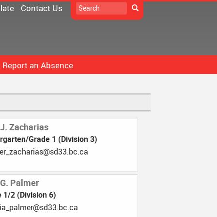
Search
late
Contact Us
Search
Report an Absence
D33 Pay Online
icrosoft 365
Constitution
School
oodle
DPAC
 J. Zacharias
rgarten/Grade 1 (Division 3)
ollett Destiny
Documents
.33ds@sairahcaz_refinnej
chool Directory
Minutes
taff Links...
 G. Palmer
 1/2 (Division 6)
.33ds@remlap_aigroeg